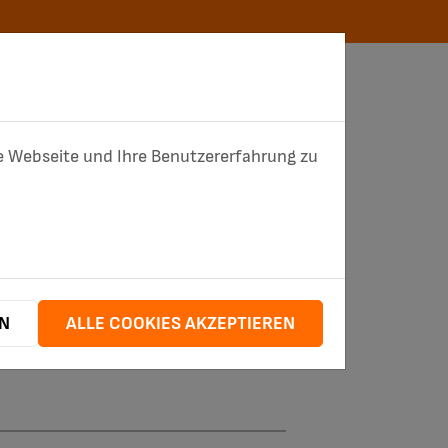
ZÄHLERSTANDSMELDUNG
STÖRUNGSMELDUNG
ese Webseite und Ihre Benutzererfahrung zu
LEITUNGSAUSKUNFT
LE
UNTERNEHMEN
EN
ALLE COOKIES AKZEPTIEREN