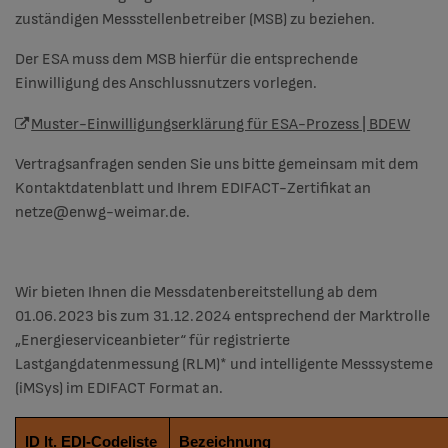
zuständigen Messstellenbetreiber (MSB) zu beziehen.
Der ESA muss dem MSB hierfür die entsprechende
Einwilligung des Anschlussnutzers vorlegen.
Muster-Einwilligungserklärung für ESA-Prozess | BDEW
Vertragsanfragen senden Sie uns bitte gemeinsam mit dem
Kontaktdatenblatt und Ihrem EDIFACT-Zertifikat an
netze@enwg-weimar.de.
Wir bieten Ihnen die Messdatenbereitstellung ab dem
01.06.2023 bis zum 31.12.2024 entsprechend der Marktrolle
„Energieserviceanbieter“ für registrierte
Lastgangdatenmessung (RLM)* und intelligente Messsysteme
(iMSys) im EDIFACT Format an.
ID lt. EDI-Codeliste
Bezeichnung